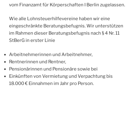
vom Finanzamt für Körperschaften I Berlin zugelassen.
Wie alle Lohnsteuerhilfevereine haben wir eine
eingeschränkte Beratungsbefugnis. Wir unterstützen
im Rahmen dieser Beratungsbefugnis nach § 4 Nr. 11
StBerG in erster Linie
Arbeitnehmerinnen und Arbeitnehmer,
Rentnerinnen und Rentner,
Pensionärinnen und Pensionäre sowie bei
Einkünften von Vermietung und Verpachtung bis
18.000 € Einnahmen im Jahr pro Person.
bei der Erstellung der Einkommensteuererklärung.
Wir sind um persönliche Beratung bemüht. Die
Grundlage unserer Tätigkeit sind jährliche Schulungen,
moderne Technik und aktuelle
Steuerberechnungsprogramme.